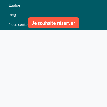
Equipe
Blog
Je souhaite réserver
Nous contacter
Nos derniers événements
Témoignages
Ce qu'ils pensent de nous
Plan du site
Nos services
Événement clés en mains Professionnel
Événement clés en mains Particulier
Activités