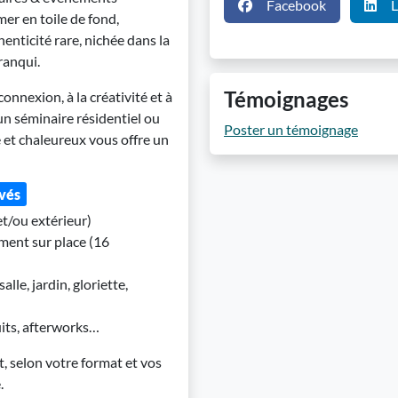
Facebook
L
er en toile de fond,
enticité rare, nichée dans la
ranqui.
Témoignages
connexion, à la créativité et à
 un séminaire résidentiel ou
Poster un témoignage
e et chaleureux vous offre un
ivés
et/ou extérieur)
ment sur place (16
lle, jardin, gloriette,
uits, afterworks…
, selon votre format et vos
.