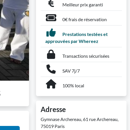
Meilleur prix garanti
0€ frais de réservation
Prestations testées et
approuvées par Whereez
Transactions sécurisées
SAV 7j/7
100% local
s
Adresse
Gymnase Archereau, 61 rue Archereau,
75019 Paris