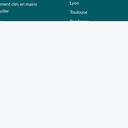
Lyon
ment clés en mains
ulier
Toulouse
Bordeaux
tés
Nantes
tions
Nice - Côte d'Azur
Normandie
eurs
Hautes-Alpes
Lille
adeau Whereez
Bourgogne
ir partenaire
Autres villes