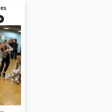
res
Next