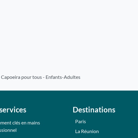
 Capoeira pour tous - Enfants-Adultes
services
Destinations
Paris
ment clés en mains
ssionnel
La Réunion