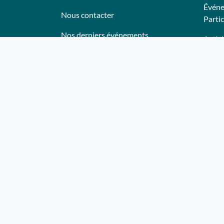
Événe
Nous contacter
Partic
Nos derniers événements
Activi
Témoignages
Anima
Ce qu'ils pensent de nous
Lieux
Plan du site
Trait
Bon c
Deven