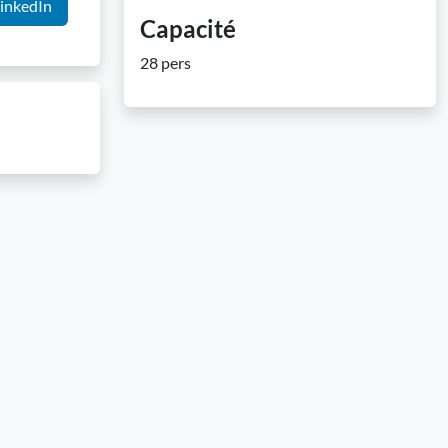
inkedIn
Capacité
28 pers