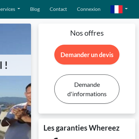
ervices
Blog
Contact
Connexion
Nos offres
Demander un devis
 !
Demande
d'informations
Les garanties Whereez
Next