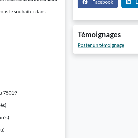
Facebook
L
 vous le souhaitez dans
Témoignages
Poster un témoignage
au 75019
ès)
rès)
u)