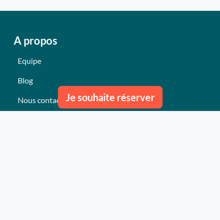
A propos
Equipe
Blog
Je souhaite réserver
Nous contacter
Nos derniers événements
Témoignages
Ce qu'ils pensent de nous
Plan du site
Nos services