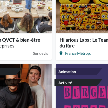
n QVCT & bien-être
Hilarious Labs : Le Tea
eprises
du Rire
Sur devis
France Métrop.
Animation
Activité