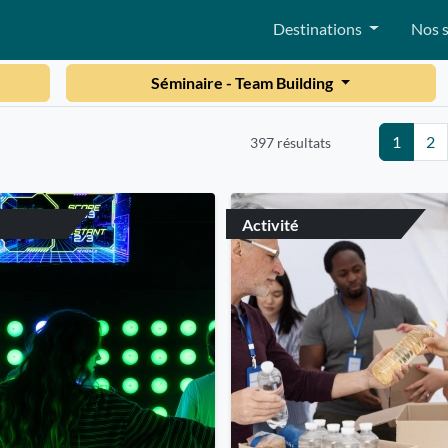
Destinations
Nos s
Séminaire - Team Building
1
2
397 résultats
Activité