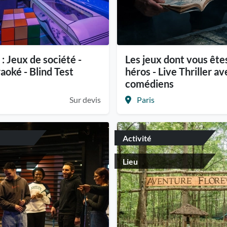
 : Jeux de société -
Les jeux dont vous êtes
aoké - Blind Test
héros - Live Thriller a
comédiens
Sur devis
Paris
Activité
Lieu