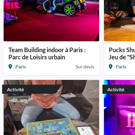
Team Building indoor à Paris :
Pucks Shuf
Parc de Loisirs urbain
Jeu de "S
Paris
Sur devis
Paris
Activité
Activité