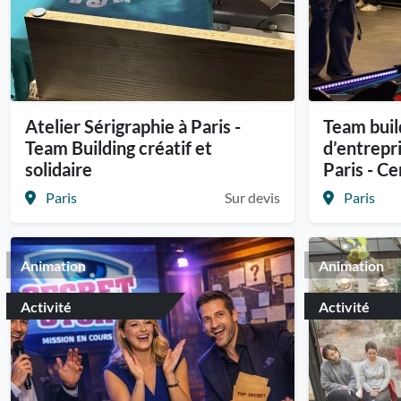
Atelier Sérigraphie à Paris -
Team buil
Team Building créatif et
d’entrepr
solidaire
Paris - Ce
Paris
Sur devis
Paris
Animation
Animation
Activité
Activité