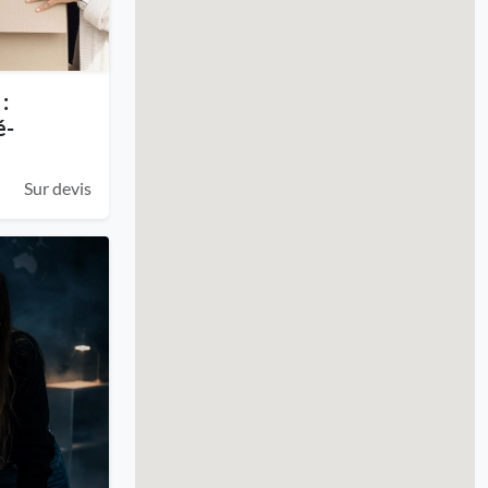
:
é-
Sur devis