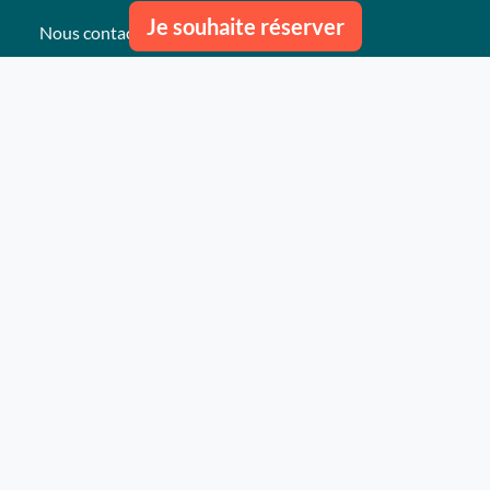
Je souhaite réserver
Nous contacter
Nos derniers événements
Témoignages
Ce qu'ils pensent de nous
Plan du site
Nos services
Événement clés en mains Professionnel
Événement clés en mains Particulier
Activités
Animations
Lieux