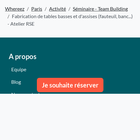
Whereez
Paris
Activité
Séminaire - Team Building
Fabrication de tables basses et d'assises (fauteuil, banc...)
- Atelier RSE
A propos
Equipe
Blog
Je souhaite réserver
Nous contacter
Nos derniers événements
Témoignages
Ce qu'ils pensent de nous