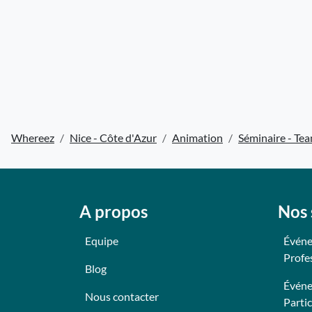
Whereez
Nice - Côte d'Azur
Animation
Séminaire - Tea
A propos
Nos 
Equipe
Événe
Profe
Blog
Événe
Nous contacter
Partic