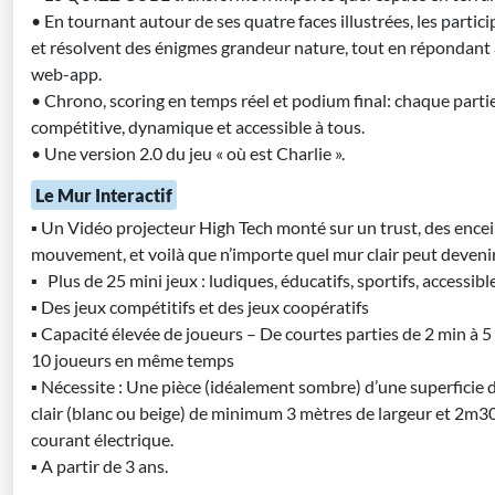
• En tournant autour de ses quatre faces illustrées, les parti
et résolvent des énigmes grandeur nature, tout en répondant à
web-app.
• Chrono, scoring en temps réel et podium final: chaque parti
compétitive, dynamique et accessible à tous.
• Une version 2.0 du jeu « où est Charlie ».
Le Mur Interactif
▪ Un Vidéo projecteur High Tech monté sur un trust, des encei
mouvement, et voilà que n’importe quel mur clair peut devenir i
▪ Plus de 25 mini jeux : ludiques, éducatifs, sportifs, accessible
▪ Des jeux compétitifs et des jeux coopératifs
▪ Capacité élevée de joueurs – De courtes parties de 2 min à 5 
10 joueurs en même temps
▪ Nécessite : Une pièce (idéalement sombre) d’une superficie 
clair (blanc ou beige) de minimum 3 mètres de largeur et 2m30
courant électrique.
▪ A partir de 3 ans.