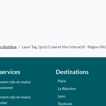
m Building
Laser Tag, Quizz'Cube et Mur interactif - Région P
services
Destinations
Paris
ment clés en mains
ssionnel
La Réunion
Lyon
ment clés en mains
ulier
Toulouse