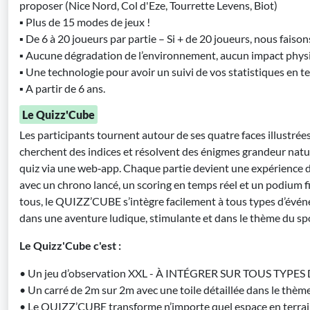
proposer (Nice Nord, Col d'Eze, Tourrette Levens, Biot)
▪ Plus de 15 modes de jeux !
▪ De 6 à 20 joueurs par partie – Si + de 20 joueurs, nous faiso
▪ Aucune dégradation de l’environnement, aucun impact phys
▪ Une technologie pour avoir un suivi de vos statistiques en te
▪ A partir de 6 ans.
Le Quizz'Cube
Les participants tournent autour de ses quatre faces illustré
cherchent des indices et résolvent des énigmes grandeur natu
quiz via une web‑app. Chaque partie devient une expérience 
avec un chrono lancé, un scoring en temps réel et un podium fi
tous, le QUIZZ’CUBE s’intègre facilement à tous types d’évén
dans une aventure ludique, stimulante et dans le thème du sp
Le Quizz'Cube c'est :
• Un jeu d’observation XXL - À INTÉGRER SUR TOUS TYPE
• Un carré de 2m sur 2m avec une toile détaillée dans le thème
• Le QUIZZ’CUBE transforme n’importe quel espace en terrain