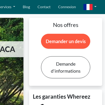
ervices
Blog
Contact
Connexion
Nos offres
Demander un devis
 PACA
Demande
d'informations
Les garanties Whereez
Next