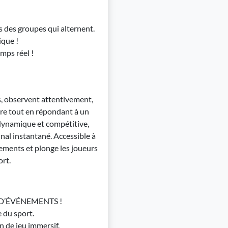
ns des groupes qui alternent.
ique !
mps réel !
es, observent attentivement,
re tout en répondant à un
dynamique et compétitive,
nal instantané. Accessible à
ements et plonge les joueurs
ort.
S D’ÉVÉNEMENTS !
 du sport.
 de jeu immersif.