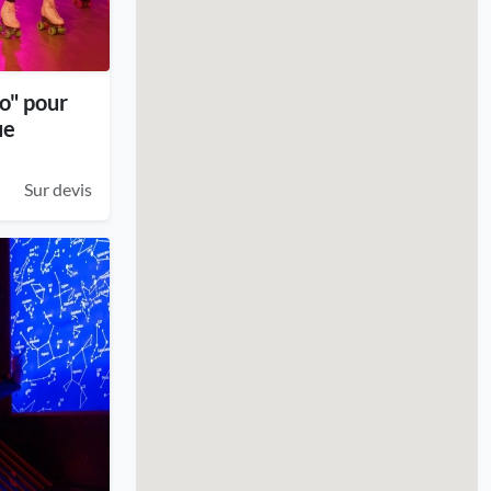
o" pour
ue
Sur devis