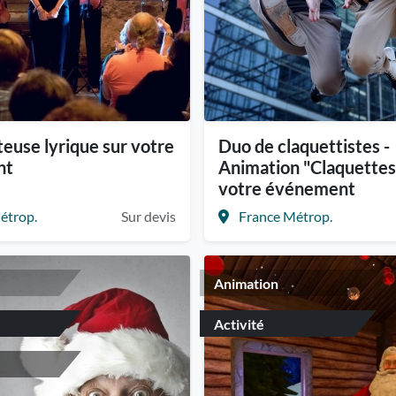
euse lyrique sur votre
Duo de claquettistes -
nt
Animation "Claquettes
votre événement
étrop.
Sur devis
France Métrop.
Animation
Activité