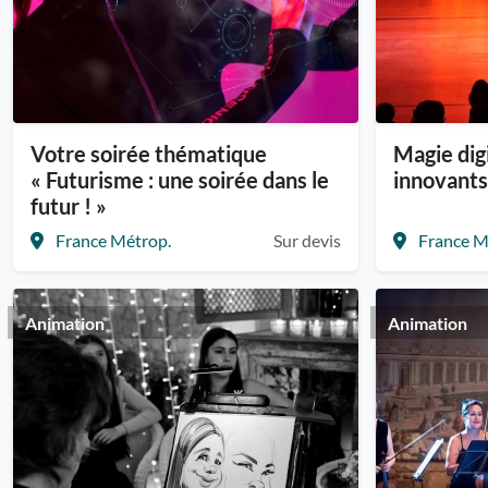
Votre soirée thématique
Magie dig
« Futurisme : une soirée dans le
innovant
futur ! »
France Métrop.
Sur devis
France M
Animation
Animation