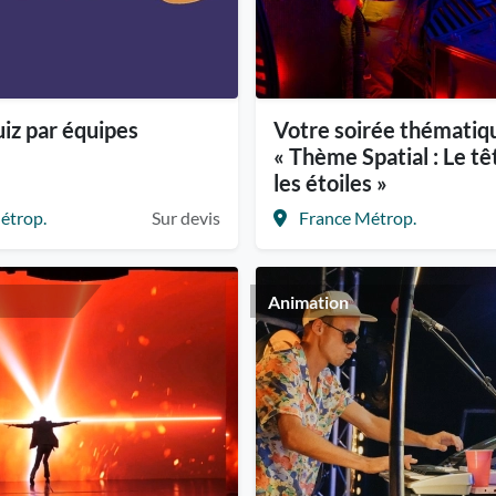
iz par équipes
Votre soirée thématiq
« Thème Spatial : Le tê
les étoiles »
étrop.
Sur devis
France Métrop.
Animation