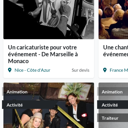
Un caricaturiste pour votre
Une chant
événement - De Marseille à
événeme
Monaco
Nice - Côte d'Azur
Sur devis
France M
Animation
Animation
Activité
Activité
Traiteur