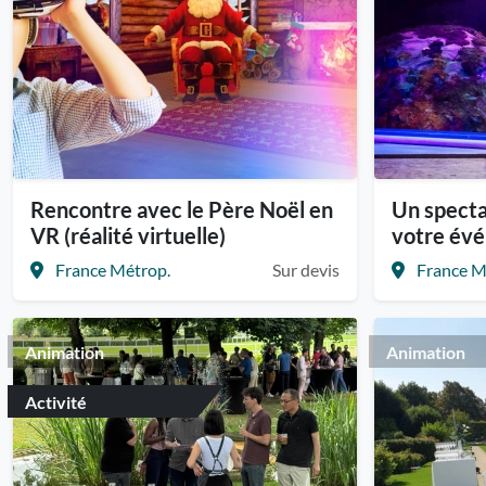
Rencontre avec le Père Noël en
Un specta
VR (réalité virtuelle)
votre év
France Métrop.
Sur devis
France M
Animation
Animation
Activité