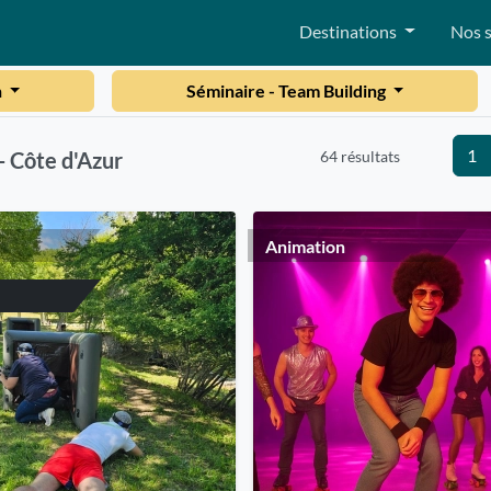
Destinations
Nos s
n
Séminaire - Team Building
1
64 résultats
- Côte d'Azur
Animation