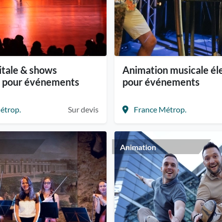
itale & shows
Animation musicale éle
s pour événements
pour événements
étrop.
Sur devis
France Métrop.
Animation