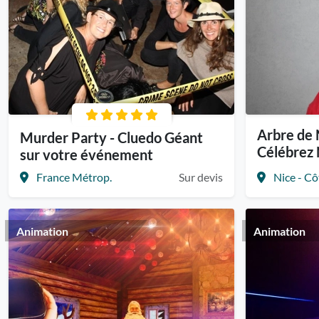
Arbre de 
Murder Party - Cluedo Géant
Célébrez 
sur votre événement
France Métrop.
Sur devis
Nice - Cô
Animation
Animation