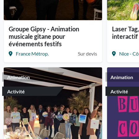
Groupe Gipsy - Animation
Laser Tag
musicale gitane pour
interacti
événements festifs
France Métrop.
Sur devis
Nice - Cô
Animation
Animation
Activité
Activité