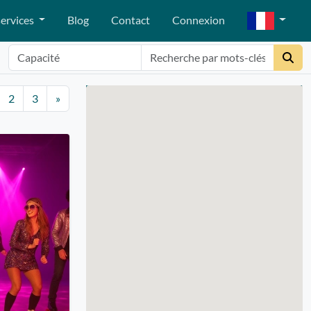
ervices
Blog
Contact
Connexion
2
3
»