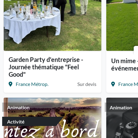
Garden Party d'entreprise -
Un mime -
Journée thématique "Feel
événeme
Good"
France Métrop.
Sur devis
France M
Animation
Animation
Activité