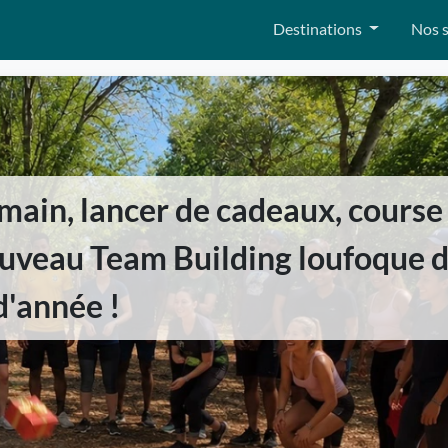
Destinations
Nos s
main, lancer de cadeaux, course
nouveau Team Building loufoque d
d'année !