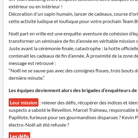
extérieur ou en intérieur !
Décoration d'un sapin humain, lancer de cadeaux, course d'or
cette activité ludique et loufoque pour votre prochain Team Bu
Noël part en vrille est une enquête-aventure de cohésion d’é
transformer un séminaire de fin d’année en véritable mission c
Juste avant la cérémonie finale, catastrophe : la hotte officiell
contenait les cadeaux de fin d’année. À proximité de la zone d
message est retrouvé :
“Noël ne se sauve pas avec des consignes floues, trois bouts de
dernière minute.”
Les équipes deviennent alors des brigades d’enquêteurs de
Leur mission
: relever des défis, récupérer des indices et ident
suspects a saboté le Réveillon. Marcel Traîneau, responsable l
Papillote, furieuse pour ses gourmandises disparues ? Kevin 
électro-Noël ait été refusée ?
Les défis