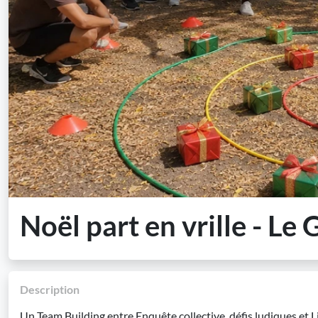
Noël part en vrille - Le
Description
Un Team Building entre Enquête collective, défis ludiques et