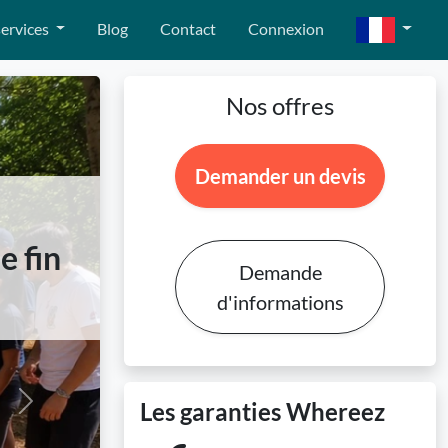
ervices
Blog
Contact
Connexion
Nos offres
Demander un devis
e fin
Demande
d'informations
Les garanties Whereez
Next