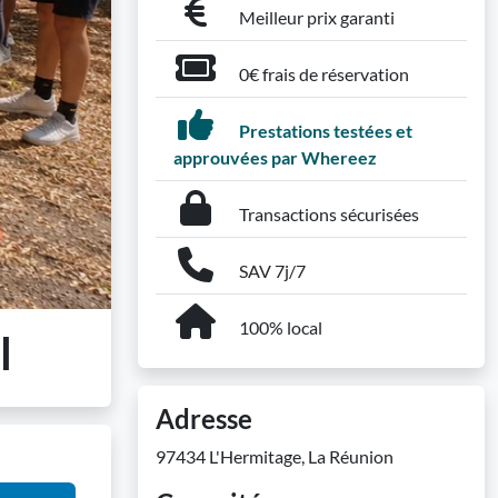
Meilleur prix garanti
0€ frais de réservation
Prestations testées et
approuvées par Whereez
Transactions sécurisées
SAV 7j/7
100% local
l
Adresse
97434 L'Hermitage, La Réunion