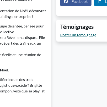
Facebook
L
ientation de Noël, découvrez
ilding d'entreprise !
Témoignages
quipe déjantée, pensée pour
ollective.
Poster un témoignage
e du Réveillon a disparu. Elle
e départ des traîneaux, un
 ficelle et une réunion de
 Noël.
ifier lequel des trois
ogistique excédé ? Brigitte
Pompon, vexé que sa playlist