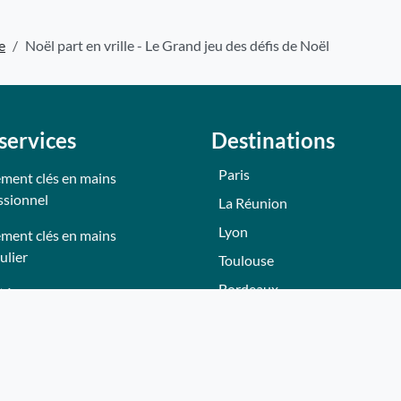
e
Noël part en vrille - Le Grand jeu des défis de Noël
services
Destinations
Paris
ment clés en mains
ssionnel
La Réunion
Lyon
ment clés en mains
ulier
Toulouse
Bordeaux
tés
Nantes
tions
Nice - Côte d'Azur
Normandie
eurs