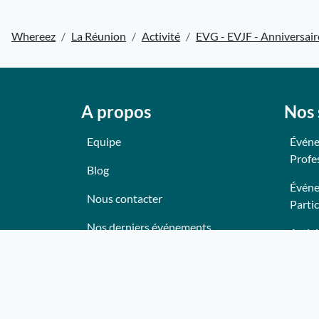
Whereez
La Réunion
Activité
EVG - EVJF - Anniversair
A propos
Nos 
Equipe
Événe
Profe
Blog
Événe
Nous contacter
Partic
Nos derniers événements
Activi
Témoignages
Anima
Ce qu'ils pensent de nous
Lieux
Plan du site
Trait