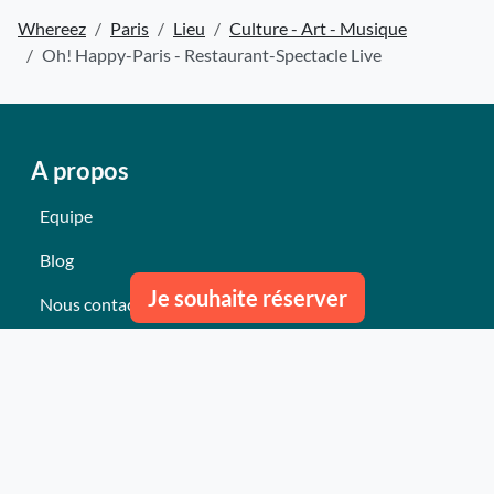
Whereez
Paris
Lieu
Culture - Art - Musique
Oh! Happy-Paris - Restaurant-Spectacle Live
A propos
Equipe
Blog
Je souhaite réserver
Nous contacter
Nos derniers événements
Témoignages
Ce qu'ils pensent de nous
Plan du site