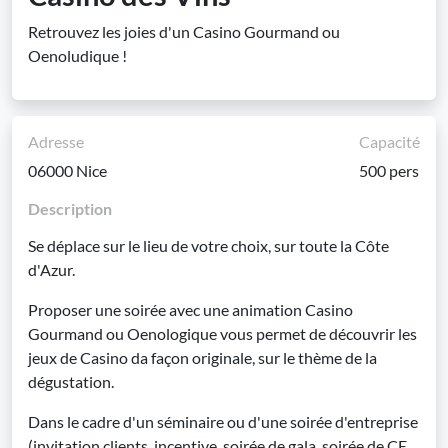
Retrouvez les joies d'un Casino Gourmand ou
Oenoludique !
Adresse
Capacité
06000 Nice
500 pers
Description
Se déplace sur le lieu de votre choix, sur toute la Côte
d'Azur.
Proposer une soirée avec une animation Casino
Gourmand ou Oenologique vous permet de découvrir les
jeux de Casino da façon originale, sur le thème de la
dégustation.
Dans le cadre d'un séminaire ou d'une soirée d'entreprise
(invitation clients, incentive, soirée de gala, soirée de CE,