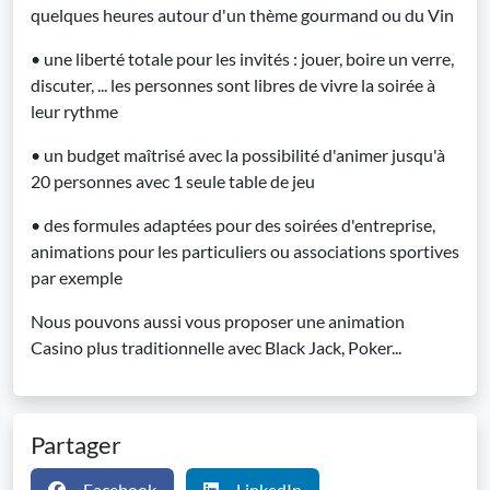
quelques heures autour d'un thème gourmand ou du Vin
• une liberté totale pour les invités : jouer, boire un verre,
discuter, ... les personnes sont libres de vivre la soirée à
leur rythme
• un budget maîtrisé avec la possibilité d'animer jusqu'à
20 personnes avec 1 seule table de jeu
• des formules adaptées pour des soirées d'entreprise,
animations pour les particuliers ou associations sportives
par exemple
Nous pouvons aussi vous proposer une animation
Casino plus traditionnelle avec Black Jack, Poker...
Partager
Facebook
LinkedIn