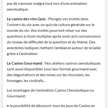
pas de s’amuser malgré tout lors d’une animation
oenoludique.
Le casino des vins Quiz
: Plongez vos invités dans
l’univers du vin avec un quiz de culture générale sur le
monde du vin. Vos invités pourront miser sur des
questions à choix multiples après avoir pris connaissance
du niveau de difficulté de la question et du thème. Des
anecdotes ludiques mettent l’ambiance autour de la table
grâce à l’animateur.
Le Casino Gourmand
: Nos ateliers casinos oenoludiques
sont aussi disponibles sous leur format gourmand avec
des dégustations et des mises sur les chocolats, les
fromages, les cocktails…
Les avantages de l'animation Casino Oenoludique ou
Gourmand :
• la possibilité de découvrir tous les jeux de Casino en