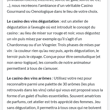
...), nous recréeons l'ambiance d'un véritable Casino
Gourmand ou Oenologique dans le lieu de votre choix.
Le casino des vins dégustation
: est un atelier de
dégustation à l’aveugle où est introduit le concept du
casino : au lieu de miser sur rouge et noir, vous dégustez
un vin puis misez par exemple qu’il s’agit d’un
Chardonnay ou d’un Viognier. Trois phases de mises par
vin : la couleur rien qu’au nez puis, après dégustation, le
terroir puis le cépage. Conçue pour être oenoludique (et
non œno-logique), les conseils de notre animateur
permettent à tous de s’amuser.
Le casino des vins arômes
: Utilisez votre nez pour
reconnaître parmi une palette de 30 arômes (les plus
retrouvés dans les vins) celui qui vous est proposé sous la
forme d’un galet d’huiles essentielles. Souvent amatrices
de parfums, cet atelier est très apprécié des femmes. Jeu
sans dégustation, il permettra à tous ceux qui ne boivent