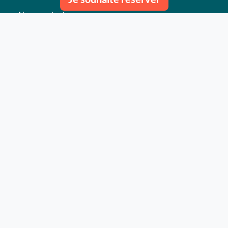
Nous contacter
Nos derniers événements
Témoignages
Ce qu'ils pensent de nous
Plan du site
Nos services
Événement clés en mains Professionnel
Événement clés en mains Particulier
Activités
Animations
Lieux