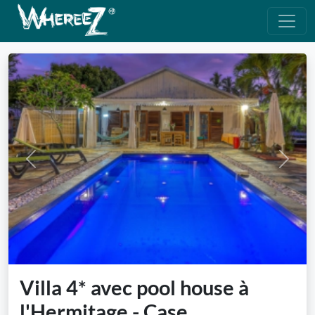
Previous
Next
Villa 4* avec pool house à
l'Hermitage - Case