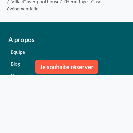
Villa 4* avec pool house à l'Hermitage - Case
événementielle
A propos
Equipe
Blog
Je souhaite réserver
Nous contacter
Nos derniers événements
Témoignages
Ce qu'ils pensent de nous
Plan du site