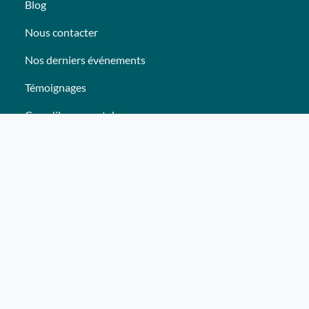
Blog
Nous contacter
Nos derniers événements
Témoignages
Ce qu'ils pensent de nous
Plan du site
Nos services
Événement clés en mains Professionnel
Événement clés en mains Particulier
Activités
Animations