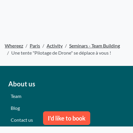
Whereez
Paris
Activity
Seminars - Team Building
Une tente "Pilotage de Drone" se déplace à vous !
About us
Team
Blog
I'd like to book
Contact us
Our last events