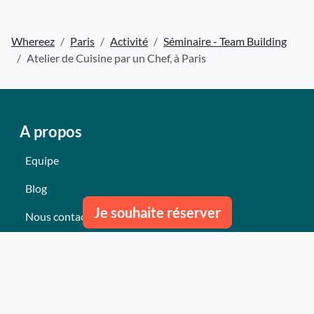
Whereez
Paris
Activité
Séminaire - Team Building
Atelier de Cuisine par un Chef, à Paris
A propos
Equipe
Blog
Je souhaite réserver
Nous contacter
Nos derniers événements
Témoignages
Ce qu'ils pensent de nous