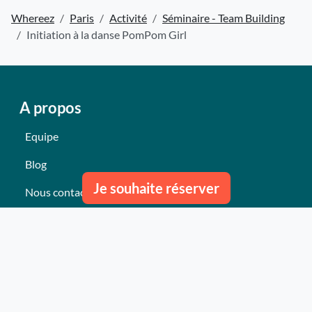
Whereez
Paris
Activité
Séminaire - Team Building
Initiation à la danse PomPom Girl
A propos
Equipe
Blog
Je souhaite réserver
Nous contacter
Nos derniers événements
Témoignages
Ce qu'ils pensent de nous
Plan du site