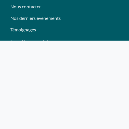
Nous contacter
Nos derniers événements
Témoignages
Ce qu'ils pensent de nous
Plan du site
Nos services
Événement clés en mains Professionnel
Événement clés en mains Particulier
Activités
Animations
Lieux