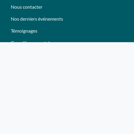
Nous contacter
Nos derniers événements
Témoignages
Ce qu'ils pensent de nous
Plan du site
Nos services
Événement clés en mains Professionnel
Événement clés en mains Particulier
Activités
Animations
Lieux