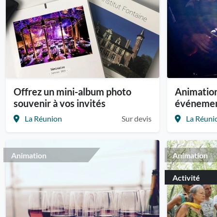
Offrez un mini-album photo
Animation
souvenir à vos invités
événeme
La Réunion
Sur devis
La Réuni
Animation
Animation
Activité