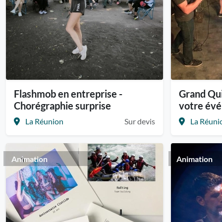
Flashmob en entreprise -
Grand Qui
Chorégraphie surprise
votre év
La Réunion
Sur devis
La Réuni
Animation
Animation