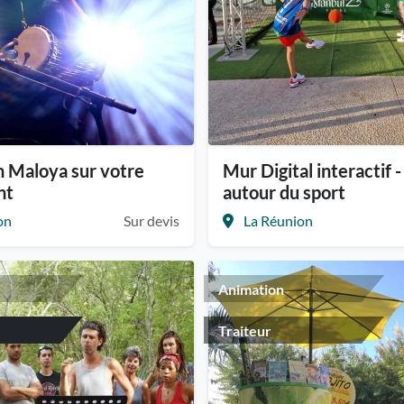
 Maloya sur votre
Mur Digital interactif 
nt
autour du sport
on
Sur devis
La Réunion
Animation
Traiteur