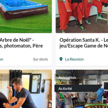
Arbre de Noël" -
Opération Santa K. - L
s, photomaton, Père
jeu/Escape Game de N
on
Sur devis
La Réunion
Animation
Activité