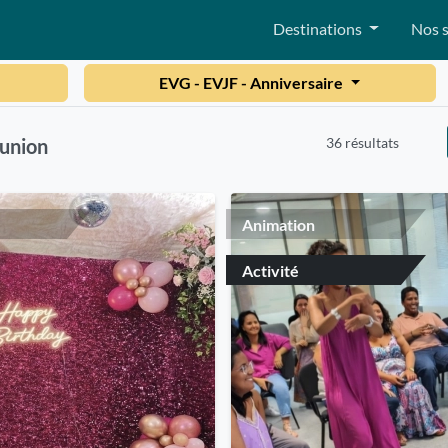
Destinations
Nos s
EVG - EVJF - Anniversaire
36 résultats
éunion
Animation
Activité