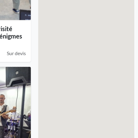
isité
t énigmes
Sur devis