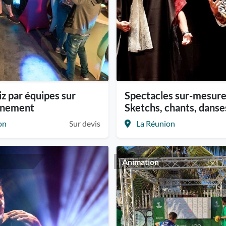
z par équipes sur
Spectacles sur-mesure
énement
Sketchs, chants, danses
on
Sur devis
La Réunion
Animation