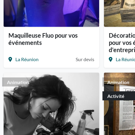
Maquilleuse Fluo pour vos
Décorati
événements
pour vos
d’entrepri
La Réunion
Sur devis
La Réuni
Animation
Animation
Activité