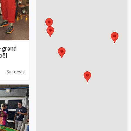
e grand
oël
Sur devis