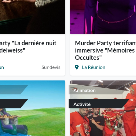
rty "La dernière nuit
Murder Party terrifian
Edelweiss"
immersive "Mémoires
Occultes"
on
Sur devis
La Réunion
Animation
Activité