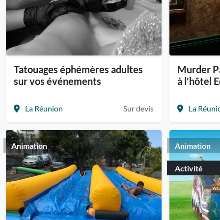
Tatouages éphémères adultes
Murder Pa
sur vos événements
à l'hôtel 
La Réunion
Sur devis
La Réuni
Animation
Animation
Activité