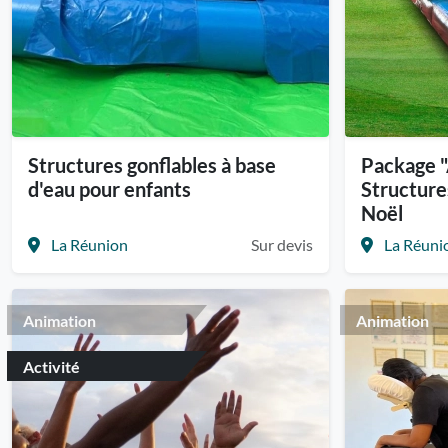
Structures gonflables à base
Package "
d'eau pour enfants
Structure
Noël
La Réunion
Sur devis
La Réuni
Animation
Animation
Activité