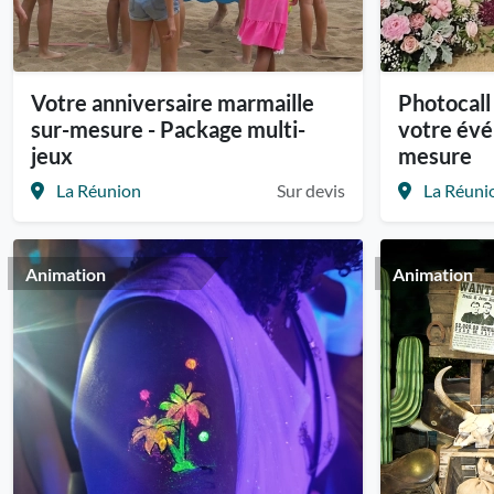
Votre anniversaire marmaille
Photocall
sur-mesure - Package multi-
votre évé
jeux
mesure
La Réunion
Sur devis
La Réuni
Animation
Animation