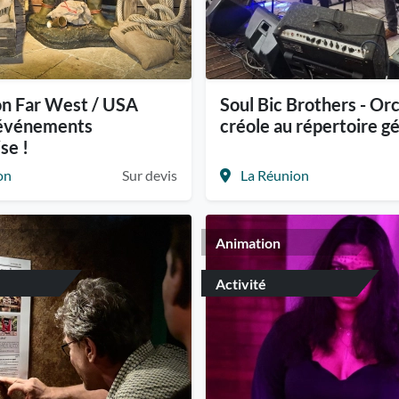
on Far West / USA
Soul Bic Brothers - Or
 événements
créole au répertoire gé
se !
on
Sur devis
La Réunion
Animation
Activité