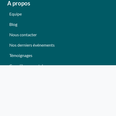
A propos
Equipe
Blog
Nous contacter
Nos derniers événements
Témoignages
Ce qu'ils pensent de nous
Plan du site
Nos services
Événement clés en mains Professionnel
Événement clés en mains Particulier