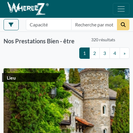
320 résultats
Nos Prestations Bien - être
1
2
3
4
»
Lieu