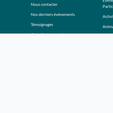
Événe
Nous contacter
Partic
Nos derniers événements
Activi
Témoignages
Anima
Ce qu'ils pensent de nous
Lieux
Plan du site
Trait
Bon c
Deven