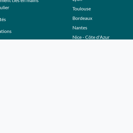
ment clés en mains
ulier
Toulouse
Bordeaux
tés
Nantes
tions
Nice - Côte d'Azur
Normandie
eurs
Hautes-Alpes
Lille
adeau Whereez
Bourgogne
ir partenaire
Autres villes