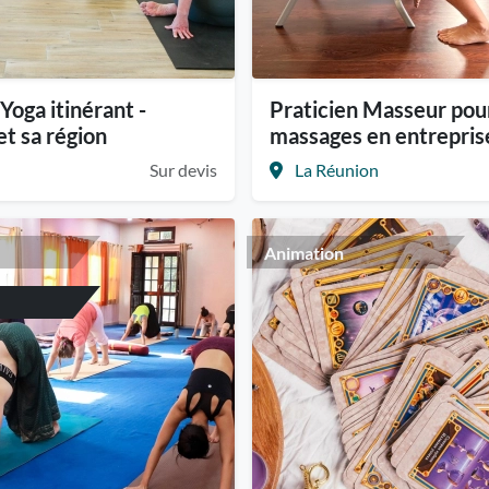
Yoga itinérant -
Praticien Masseur pou
et sa région
massages en entrepris
Sur devis
La Réunion
Animation