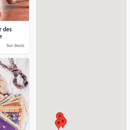
r des
e
Sur devis