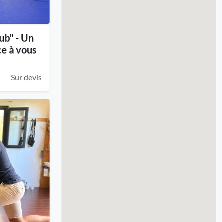
ub" - Un
e à vous
Sur devis