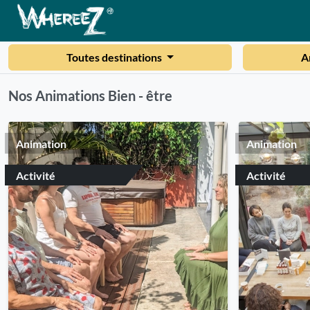
Toutes destinations
A
Nos Animations Bien - être
Animation
Animation
Activité
Activité