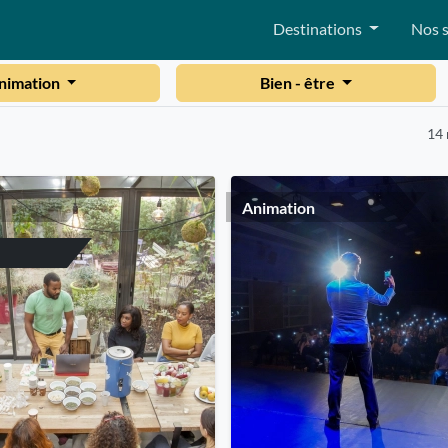
Destinations
Nos s
nimation
Bien - être
14 
Animation