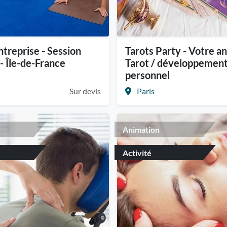
ntreprise - Session
Tarots Party - Votre a
- Île-de-France
Tarot / développemen
personnel
Sur devis
Paris
Animation
Activité