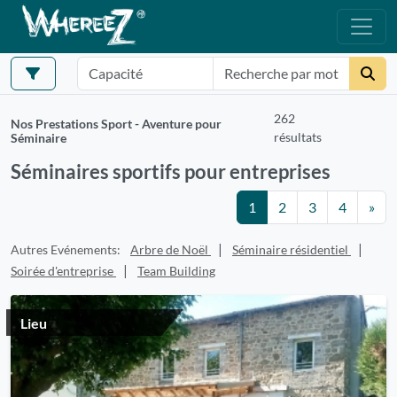
262
Nos Prestations Sport - Aventure pour
résultats
Séminaire
Séminaires sportifs pour entreprises
1
2
3
4
»
|
|
Autres Evénements:
Arbre de Noël
Séminaire résidentiel
|
Soirée d'entreprise
Team Building
Lieu